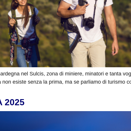
degna nel Sulcis, zona di miniere, minatori e tanta voglia 
a non esiste senza la prima, ma se parliamo di turismo c
 2025