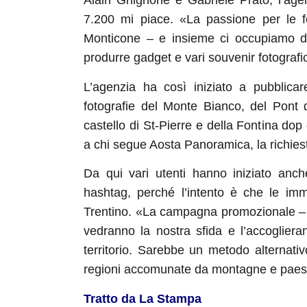
Alain Ghignone e Gabriele Prato, l’ag
7.200 mi piace. «La passione per le f
Monticone – e insieme ci occupiamo di r
produrre gadget e vari souvenir fotografici 
L’agenzia ha così iniziato a pubblica
fotografie del Monte Bianco, del Pont 
castello di St-Pierre e della Fontina do
a chi segue Aosta Panoramica, la richiest
Da qui vari utenti hanno iniziato anche
hashtag, perché l’intento è che le imma
Trentino. «La campagna promozionale – s
vedranno la nostra sfida e l’accoglieran
territorio. Sarebbe un metodo alternativ
regioni accomunate da montagne e paesa
Tratto da La Stampa