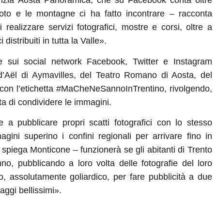
enzia Aosta Panoramica, che su Facebook conta oltre
oto e le montagne ci ha fatto incontrare – racconta
ealizzare servizi fotografici, mostre e corsi, oltre a
distribuiti in tutta la Valle».
re sui social network Facebook, Twitter e Instagram
d’Aël di Aymavilles, del Teatro Romano di Aosta, del
p con l’etichetta #MaCheNeSannoInTrentino, rivolgendo,
a di condividere le immagini.
 a pubblicare propri scatti fotografici con lo stesso
gini superino i confini regionali per arrivare fino in
piega Monticone – funzionerà se gli abitanti di Trento
no, pubblicando a loro volta delle fotografie del loro
o, assolutamente goliardico, per fare pubblicità a due
ggi bellissimi».