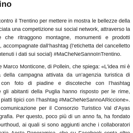
ino
contro il Trentino per mettere in mostra le bellezze della
nciata una competizione sui social network, attraverso la
che che ritraggono montagne, monumenti e prodotti
a, accompagnate dall’hashtag (l’etichetta del cancelletto
ntenuti i dati sui social) #MaCheNeSannoInTrentino.
ne Marco Monticone, di Pollein, che spiega: «L’idea mi è
a della campagna attivata da un’agenzia turistica di
 con foto di piadine e discoteche con l’hashtag
li abitanti della Puglia hanno risposto per le rime,
o piatti tipici con l’hashtag #MaCheNeSannoARiccione».
omunicazione per il Consorzio Turistico Val d’Ayas
rafia. Per questo, poco più di un anno fa, ha fondato
thoud, ai quali si sono aggiunti anche i collaboratori