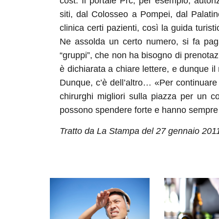
cost. Il portale Prc, per esempio, autor
siti, dal Colosseo a Pompei, dal Palatin
clinica certi pazienti, così la guida turist
Ne assolda un certo numero, si fa pag
“gruppi”, che non ha bisogno di prenotazio
è dichiarata a chiare lettere, e dunque il
Dunque, c’è dell’altro… «Per continuare 
chirurghi migliori sulla piazza per un 
possono spendere forte e hanno sempre di
Tratto da La Stampa del 27 gennaio 201