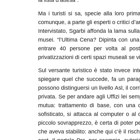
la lista d’attesa”.
Ma i turisti si sa, specie alla loro prim
comunque, a parte gli esperti o critici d’
Intervistato, Sgarbi affonda la lama sul
musei. “l’Ultima Cena? Dipinta con una
entrare 40 persone per volta al po
privatizzazioni di certi spazi museali se v
Sul versante turistico è stato invece in
spiegare quel che succede, fa un para
possono distinguersi un livello Asl, il cor
privata. Se per andare agli Uffizi lei sem
mutua: trattamento di base, con una c
sofisticato, si attacca al computer o al
piccolo sovrapprezzo, è certa di poter p
che aveva stabilito: anche qui c’è il ris