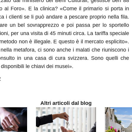
izzato dal ministero dei Beni Culturali, gestisce ben 88
o al Foro». E la clinica? «Come il primario si porta in
ica i clienti se li può andare a pescare proprio nella fila.
are un bel sovrapprezzo e poi passa per lo sportello
ni, per una visita di 45 minuti circa. La tariffa speciale
 metodo non è illegale. E questo è il mercato esplicito».
nella metafora, ci sono anche i malati che riuniscono i
consulto in una casa di cura svizzera. Sono quelli che
sponibili le chiavi dei musei».
1
Altri articoli dal blog