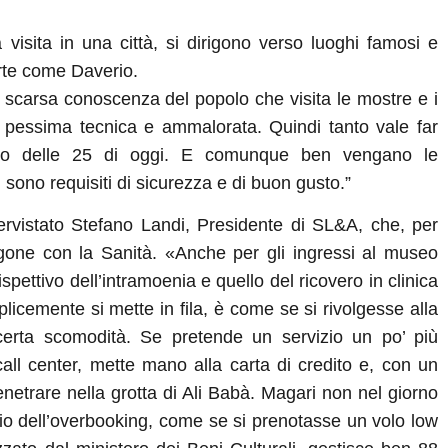
a visita in una città, si dirigono verso luoghi famosi e
arte come Daverio.
la scarsa conoscenza del popolo che visita le mostre e i
 pessima tecnica e ammalorata. Quindi tanto vale far
sto delle 25 di oggi. E comunque ben vengano le
i sono requisiti di sicurezza e di buon gusto.”
tervistato Stefano Landi, Presidente di SL&A, che, per
gone con la Sanità. «Anche per gli ingressi al museo
rispettivo dell’intramoenia e quello del ricovero in clinica
plicemente si mette in fila, è come se si rivolgesse alla
erta scomodità. Se pretende un servizio un po’ più
 call center, mette mano alla carta di credito e, con un
enetrare nella grotta di Ali Babà. Magari non nel giorno
chio dell’overbooking, come se si prenotasse un volo low