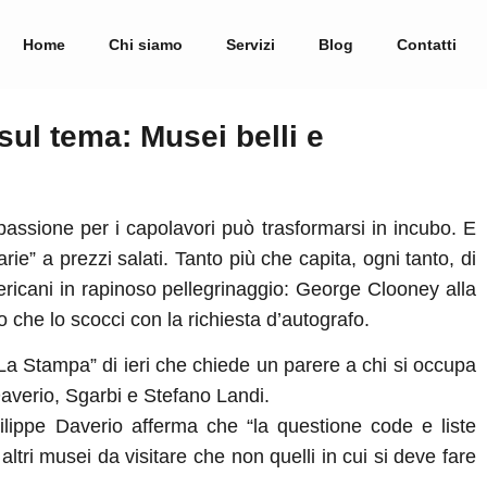
Home
Chi siamo
Servizi
Blog
Contatti
sul tema: Musei belli e
passione per i capolavori può trasformarsi in incubo. E
rie” a prezzi salati. Tanto più che capita, ogni tanto, di
mericani in rapinoso pellegrinaggio: George Clooney alla
 che lo scocci con la richiesta d’autografo.
u “La Stampa” di ieri che chiede un parere a chi si occupa
Daverio, Sgarbi e Stefano Landi.
 Philippe Daverio afferma che “la questione code e liste
ltri musei da visitare che non quelli in cui si deve fare