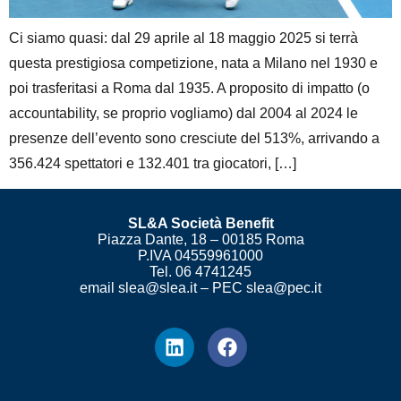
Ci siamo quasi: dal 29 aprile al 18 maggio 2025 si terrà
questa prestigiosa competizione, nata a Milano nel 1930 e
poi trasferitasi a Roma dal 1935. A proposito di impatto (o
accountability, se proprio vogliamo) dal 2004 al 2024 le
presenze dell’evento sono cresciute del 513%, arrivando a
356.424 spettatori e 132.401 tra giocatori, […]
SL&A Società Benefit
Piazza Dante, 18 – 00185 Roma
P.IVA 04559961000
Tel. 06 4741245
email slea@slea.it – PEC slea@pec.it