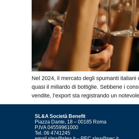
Nel 2024, il mercato degli spumanti italian
quasi il miliardo di bottiglie. Sebbene i con
vendite, l’export sta registrando un notev
SL&A Società Benefit
Piazza Dante, 18 – 00185 Roma
P.IVA 04559961000
Tel. 06 4741245
email slea@slea.it – PEC slea@pec.it